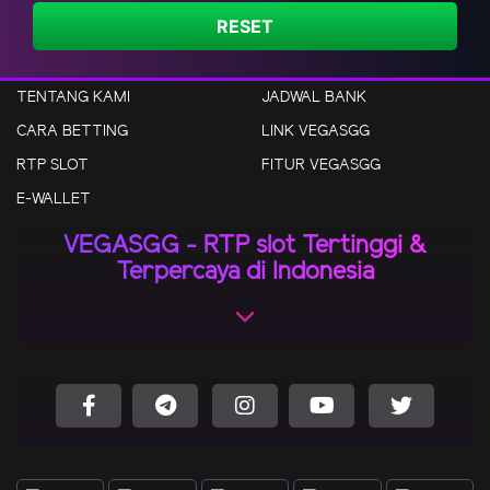
RESET
TENTANG KAMI
JADWAL BANK
CARA BETTING
LINK VEGASGG
RTP SLOT
FITUR VEGASGG
E-WALLET
VEGASGG - RTP slot Tertinggi &
Terpercaya di Indonesia