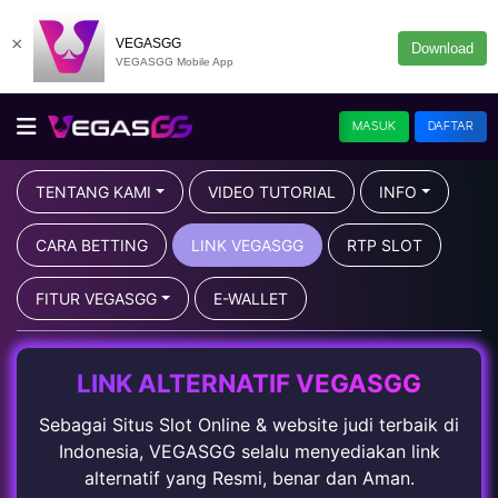
×
VEGASGG
Download
VEGASGG Mobile App
MASUK
DAFTAR
TENTANG KAMI
VIDEO TUTORIAL
INFO
CARA BETTING
LINK VEGASGG
RTP SLOT
FITUR VEGASGG
E-WALLET
LINK ALTERNATIF VEGASGG
Sebagai Situs Slot Online & website judi terbaik di
Indonesia, VEGASGG selalu menyediakan link
alternatif yang Resmi, benar dan Aman.